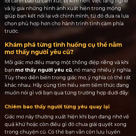
lời cảnh báo từ cảm xúc bị kìm nén. Việc lắng nghe
và lý giải những hình ảnh xuất hiện trong mộng
giúp bạn kết nối lại với chính mình, từ đó đưa ra lựa
chọn phù hợp hơn cho hành trình tình cảm phía
trước.
Khám phá từng tình huống cụ thể nằm
mơ thấy người yêu cũ?
Mỗi giấc mơ đều mang một thông điệp riêng và khi
bạn
mơ thấy người yêu cũ
, nó mang nhiều ý nghĩa.
Tùy theo diễn biến trong giấc mơ, ý nghĩa có thể rất
khác nhau. Hãy cùng tìm hiểu xem tiềm thức đang
muốn nói gì với bạn qua từng trường hợp dưới đây:
Chiêm bao thấy người từng yêu quay lại
Giấc mơ này thường xuất hiện khi bạn đang nhớ về
quá khứ hoặc còn điều gì đó chưa giải quyết xong
trong chuyện cũ. Có thể bạn vẫn còn lưu luyến