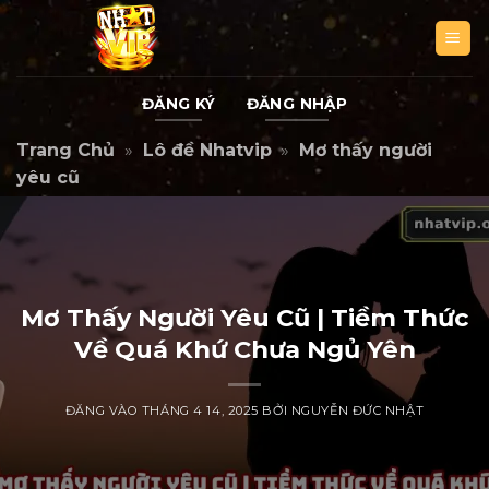
Bỏ
qua
nội
dung
ĐĂNG KÝ
ĐĂNG NHẬP
Trang Chủ
»
Lô đề Nhatvip
»
Mơ thấy người
yêu cũ
Mơ Thấy Người Yêu Cũ | Tiềm Thức
Về Quá Khứ Chưa Ngủ Yên
ĐĂNG VÀO
THÁNG 4 14, 2025
BỞI
NGUYỄN ĐỨC NHẬT