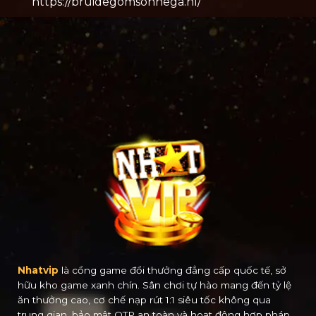
https://bruidegomsonnega.nl/
Nhatvip
là cổng game đổi thưởng đẳng cấp quốc tế, sở
hữu kho game xanh chín. Sân chơi tự hào mang đến tỷ lệ
ăn thưởng cao, cơ chế nạp rút 1:1 siêu tốc không qua
trung gian, bảo mật OTP an toàn và hoạt động hợp pháp