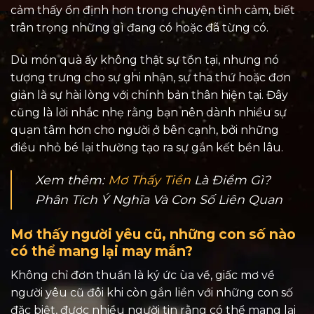
cảm thấy ổn định hơn trong chuyện tình cảm, biết
trân trọng những gì đang có hoặc đã từng có.
Dù món quà ấy không thật sự tồn tại, nhưng nó
tượng trưng cho sự ghi nhận, sự tha thứ hoặc đơn
giản là sự hài lòng với chính bản thân hiện tại. Đây
cũng là lời nhắc nhẹ rằng bạn nên dành nhiều sự
quan tâm hơn cho người ở bên cạnh, bởi những
điều nhỏ bé lại thường tạo ra sự gắn kết bền lâu.
Xem thêm:
Mơ Thấy Tiền
Là Điềm Gì?
Phân Tích Ý Nghĩa Và Con Số Liên Quan
Mơ thấy người yêu cũ, những con số nào
có thể mang lại may mắn?
Không chỉ đơn thuần là ký ức ùa về, giấc mơ về
người yêu cũ đôi khi còn gắn liền với những con số
đặc biệt, được nhiều người tin rằng có thể mang lại